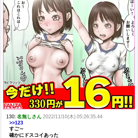
130:
名無しさん
2022/11/10(木) 05:26:35.44
>>123
すご～
確かにドスコイあった