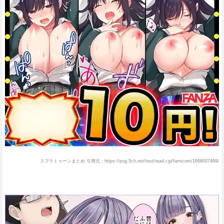
スプラトゥーンまとめ 引用元：https://pug.5ch.net/test/read.cgi/famicom/1668007489/