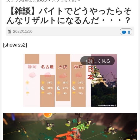
スプラ3攻略まとめGS
>
スプラまとめ
>
【雑談】バイトでどうやったらそ
んなリザルトになるんだ・・・？
2022/11/10
0
[showrss2]
詳しく見る
arrow_forward_ios
M
u
t