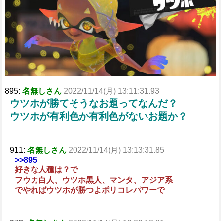
e
895:
名無しさん
2022/11/14(月) 13:11:31.93
ウツホが勝てそうなお題ってなんだ？
ウツホが有利色か有利色がないお題か？
911:
名無しさん
2022/11/14(月) 13:13:31.85
>>895
好きな人種は？で
フウカ白人、ウツホ黒人、マンタ、アジア系
でやればウツホが勝つよポリコレパワーで