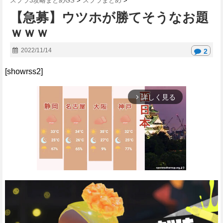
スプラ3攻略まとめGS
>
スプラまとめ
>
【急募】ウツホが勝てそうなお題
ｗｗｗ
2022/11/14
2
[showrss2]
詳しく見る
arrow_forward_ios
M
u
t