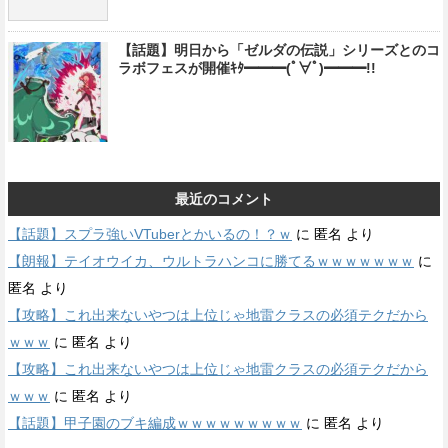
【話題】明日から「ゼルダの伝説」シリーズとのコ
ラボフェスが開催ｷﾀ━━━(ﾟ∀ﾟ)━━━!!
最近のコメント
【話題】スプラ強いVTuberとかいるの！？ｗ
に
匿名
より
【朗報】テイオウイカ、ウルトラハンコに勝てるｗｗｗｗｗｗｗ
に
匿名
より
【攻略】これ出来ないやつは上位じゃ地雷クラスの必須テクだから
ｗｗｗ
に
匿名
より
【攻略】これ出来ないやつは上位じゃ地雷クラスの必須テクだから
ｗｗｗ
に
匿名
より
【話題】甲子園のブキ編成ｗｗｗｗｗｗｗｗｗ
に
匿名
より