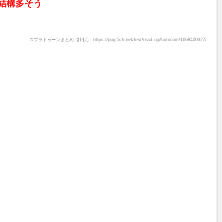
結構多そう
スプラトゥーンまとめ 引用元：https://pug.5ch.net/test/read.cgi/famicom/1668400327/