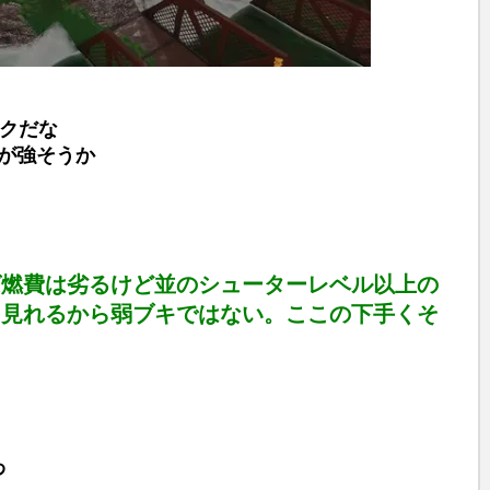
ックだな
うが強そうか
ば燃費は劣るけど並のシューターレベル以上の
を見れるから弱ブキではない。ここの下手くそ
わ