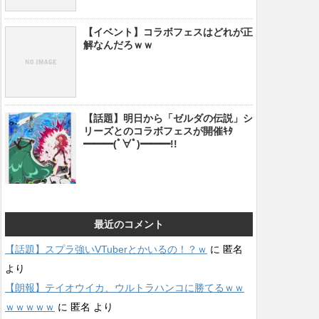
【イベント】コラボフェスはどれが正
解なんだろｗｗ
【話題】明日から「ゼルダの伝説」シ
リーズとのコラボフェスが開催ｷﾀ
━━━(ﾟ∀ﾟ)━━━!!
最近のコメント
【話題】スプラ強いVTuberとかいるの！？ｗ
に
匿名
より
【朗報】テイオウイカ、ウルトラハンコに勝てるｗｗ
ｗｗｗｗｗ
に
匿名
より