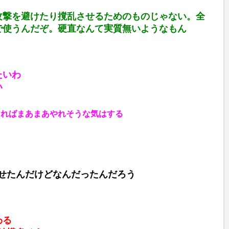
u
攻撃を避けたり撹乱させるためのものじゃない。全
t
で使うんだぞ。硬直なんて実質無いようなもん
e
たいわ
い
ければまあまあやれそうな気はする
せたんだけどなんだったんだろう
わる