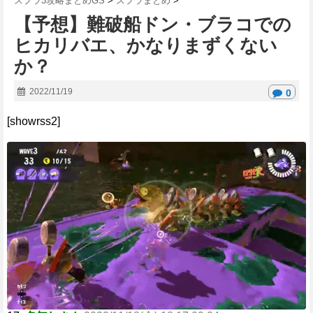
スプラ3攻略まとめGS
>
スプラまとめ
>
【予想】難破船ドン・ブラコでの
ヒカリバエ、かなりまずくない
か？
2022/11/19
0
[showrss2]