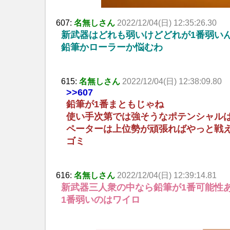
607:
名無しさん
2022/12/04(日) 12:35:26.30
新武器はどれも弱いけどどれが1番弱い
鉛筆かローラーか悩むわ
615:
名無しさん
2022/12/04(日) 12:38:09.80
>>607
鉛筆が1番まともじゃね
使い手次第では強そうなポテンシャル
ペーターは上位勢が頑張ればやっと戦
ゴミ
616:
名無しさん
2022/12/04(日) 12:39:14.81
新武器三人衆の中なら鉛筆が1番可能性
1番弱いのはワイロ