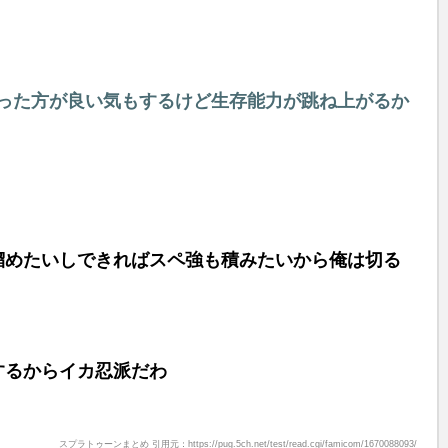
った方が良い気もするけど生存能力が跳ね上がるか
溜めたいしできればスペ強も積みたいから俺は切る
するからイカ忍派だわ
スプラトゥーンまとめ 引用元：https://pug.5ch.net/test/read.cgi/famicom/1670088093/