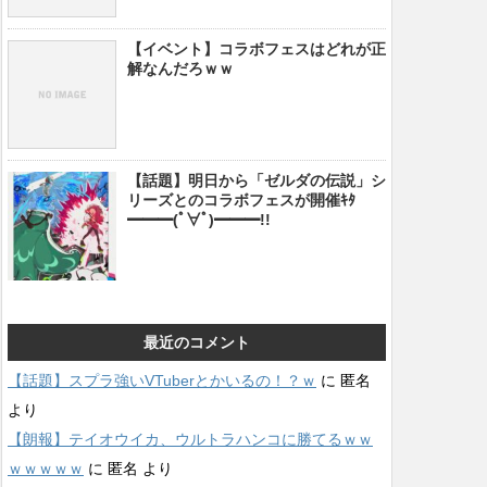
【イベント】コラボフェスはどれが正
解なんだろｗｗ
【話題】明日から「ゼルダの伝説」シ
リーズとのコラボフェスが開催ｷﾀ
━━━(ﾟ∀ﾟ)━━━!!
最近のコメント
【話題】スプラ強いVTuberとかいるの！？ｗ
に
匿名
より
【朗報】テイオウイカ、ウルトラハンコに勝てるｗｗ
ｗｗｗｗｗ
に
匿名
より