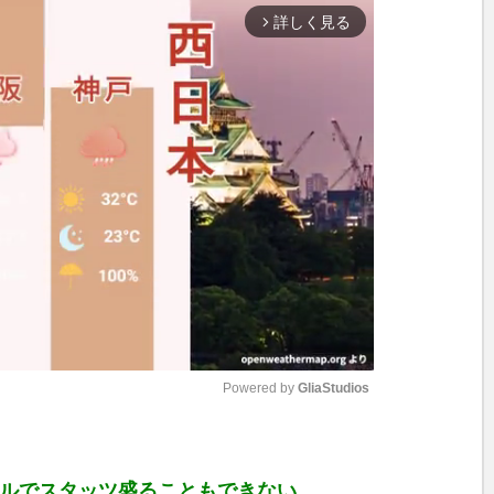
詳しく見る
arrow_forward_ios
Powered by 
GliaStudios
M
u
キルでスタッツ盛ることもできない