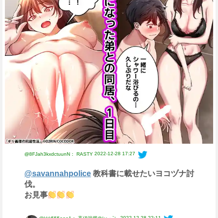
2022-12-28 17:27
@8FJah3kxdctuunN： RASTY
@savannahpolice
教科書に載せたいヨコヅナ討
伐。
お見事
2022-12-28 22:11