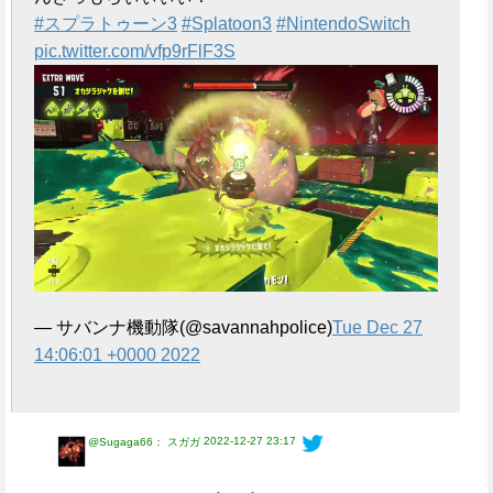
e
#スプラトゥーン3
#Splatoon3
#NintendoSwitch
pic.twitter.com/vfp9rFlF3S
— サバンナ機動隊(@savannahpolice)
Tue Dec 27
14:06:01 +0000 2022
2022-12-27 23:17
@Sugaga66： スガガ