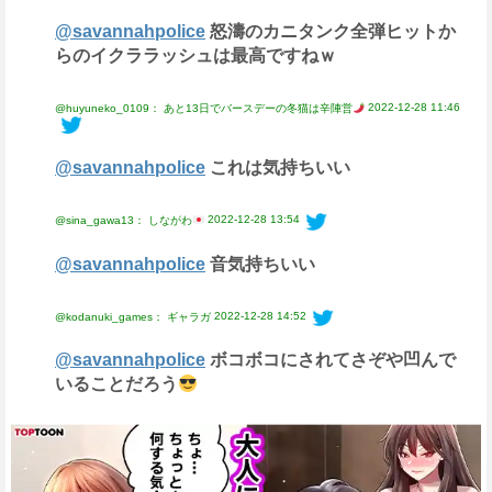
@savannahpolice
怒濤のカニタンク全弾ヒットか
らのイクララッシュは最高ですねｗ
2022-12-28 11:46
@huyuneko_0109： あと13日でバースデーの冬猫は辛陣営
@savannahpolice
これは気持ちいい
2022-12-28 13:54
@sina_gawa13： しながわ
@savannahpolice
音気持ちいい
2022-12-28 14:52
@kodanuki_games： ギャラガ
@savannahpolice
ボコボコにされてさぞや凹んで
いることだろう