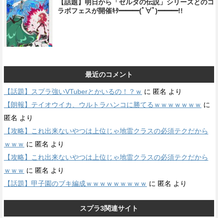
【話題】明日から「ゼルダの伝説」シリーズとのコ
ラボフェスが開催ｷﾀ━━━(ﾟ∀ﾟ)━━━!!
最近のコメント
【話題】スプラ強いVTuberとかいるの！？ｗ
に
匿名
より
【朗報】テイオウイカ、ウルトラハンコに勝てるｗｗｗｗｗｗｗ
に
匿名
より
【攻略】これ出来ないやつは上位じゃ地雷クラスの必須テクだから
ｗｗｗ
に
匿名
より
【攻略】これ出来ないやつは上位じゃ地雷クラスの必須テクだから
ｗｗｗ
に
匿名
より
【話題】甲子園のブキ編成ｗｗｗｗｗｗｗｗｗ
に
匿名
より
スプラ3関連サイト