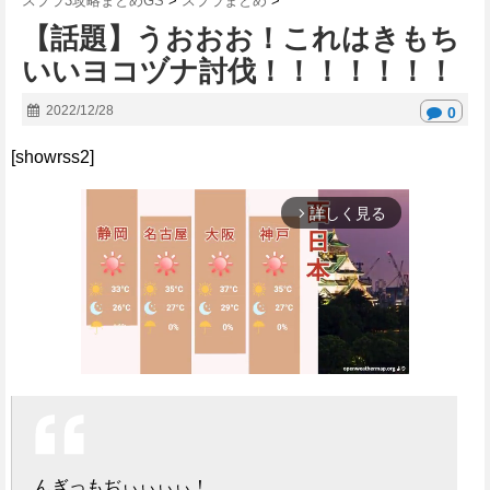
スプラ3攻略まとめGS
>
スプラまとめ
>
【話題】うおおお！これはきもち
いいヨコヅナ討伐！！！！！！！
2022/12/28
0
[showrss2]
詳しく見る
arrow_forward_ios
M
u
t
んぎっもぢぃぃぃぃ！