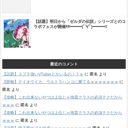
【話題】明日から「ゼルダの伝説」シリーズとのコ
ラボフェスが開催ｷﾀ━━━(ﾟ∀ﾟ)━━━!!
最近のコメント
【話題】スプラ強いVTuberとかいるの！？ｗ
に
匿名
より
【朗報】テイオウイカ、ウルトラハンコに勝てるｗｗｗｗｗｗｗ
に
匿名
より
【攻略】これ出来ないやつは上位じゃ地雷クラスの必須テクだから
ｗｗｗ
に
匿名
より
【攻略】これ出来ないやつは上位じゃ地雷クラスの必須テクだから
ｗｗｗ
に
匿名
より
【話題】甲子園のブキ編成ｗｗｗｗｗｗｗｗｗ
に
匿名
より