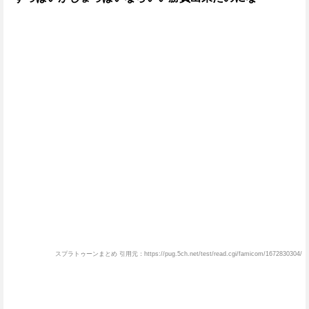
スプラトゥーンまとめ 引用元：https://pug.5ch.net/test/read.cgi/famicom/1672830304/