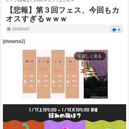
スプラ3攻略まとめGS
>
スプラまとめ
>
【悲報】第３回フェス、今回もカ
オスすぎるｗｗｗ
2023/01/07
0
[showrss2]
詳しく見る
arrow_forward_ios
M
u
t