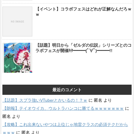
【イベント】コラボフェスはどれが正解なんだろｗ
ｗ
【話題】明日から「ゼルダの伝説」シリーズとのコ
ラボフェスが開催ｷﾀ━━━(ﾟ∀ﾟ)━━━!!
最近のコメント
【話題】スプラ強いVTuberとかいるの！？ｗ
に
匿名
より
【朗報】テイオウイカ、ウルトラハンコに勝てるｗｗｗｗｗｗｗ
に
匿名
より
【攻略】これ出来ないやつは上位じゃ地雷クラスの必須テクだから
ｗｗｗ
に
匿名
より