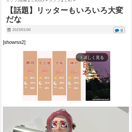
スプラ3攻略まとめGS
>
スプラまとめ
>
【話題】リッターもいろいろ大変
だな
2023/01/30
0
[showrss2]
詳しく見る
arrow_forward_ios
M
u
t