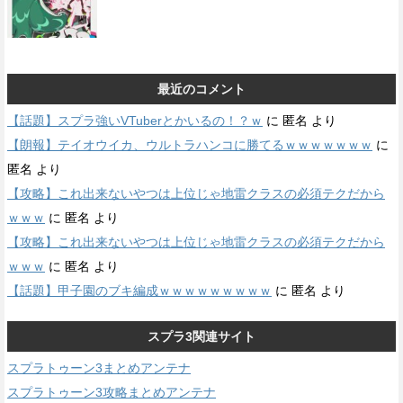
最近のコメント
【話題】スプラ強いVTuberとかいるの！？ｗ
に
匿名
より
【朗報】テイオウイカ、ウルトラハンコに勝てるｗｗｗｗｗｗｗ
に
匿名
より
【攻略】これ出来ないやつは上位じゃ地雷クラスの必須テクだから
ｗｗｗ
に
匿名
より
【攻略】これ出来ないやつは上位じゃ地雷クラスの必須テクだから
ｗｗｗ
に
匿名
より
【話題】甲子園のブキ編成ｗｗｗｗｗｗｗｗｗ
に
匿名
より
スプラ3関連サイト
スプラトゥーン3まとめアンテナ
スプラトゥーン3攻略まとめアンテナ