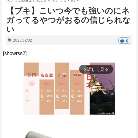
スプラ3攻略まとめGS
>
スプラまとめ
>
【ブキ】こいつ今でも強いのにネ
ガってるやつがおるの信じられな
い
2023/02/02
0
[showrss2]
詳しく見る
arrow_forward_ios
M
u