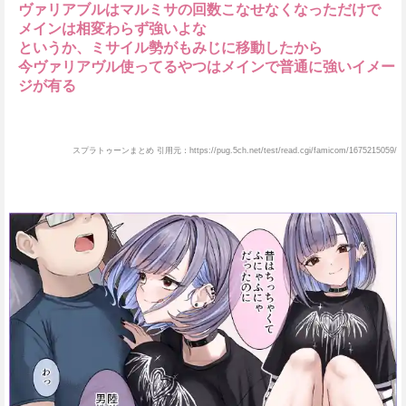
ヴァリアブルはマルミサの回数こなせなくなっただけで
メインは相変わらず強いよな
というか、ミサイル勢がもみじに移動したから
今ヴァリアヴル使ってるやつはメインで普通に強いイメー
ジが有る
スプラトゥーンまとめ 引用元：https://pug.5ch.net/test/read.cgi/famicom/1675215059/