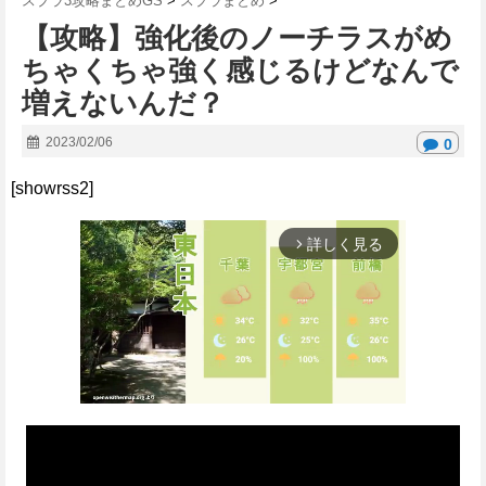
スプラ3攻略まとめGS
>
スプラまとめ
>
【攻略】強化後のノーチラスがめ
ちゃくちゃ強く感じるけどなんで
増えないんだ？
2023/02/06
0
[showrss2]
詳しく見る
arrow_forward_ios
M
u