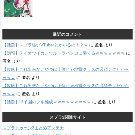
最近のコメント
【話題】スプラ強いVTuberとかいるの！？ｗ
に
匿名
より
【朗報】テイオウイカ、ウルトラハンコに勝てるｗｗｗｗｗｗｗ
に
匿名
より
【攻略】これ出来ないやつは上位じゃ地雷クラスの必須テクだから
ｗｗｗ
に
匿名
より
【攻略】これ出来ないやつは上位じゃ地雷クラスの必須テクだから
ｗｗｗ
に
匿名
より
【話題】甲子園のブキ編成ｗｗｗｗｗｗｗｗｗ
に
匿名
より
スプラ3関連サイト
スプラトゥーン3まとめアンテナ