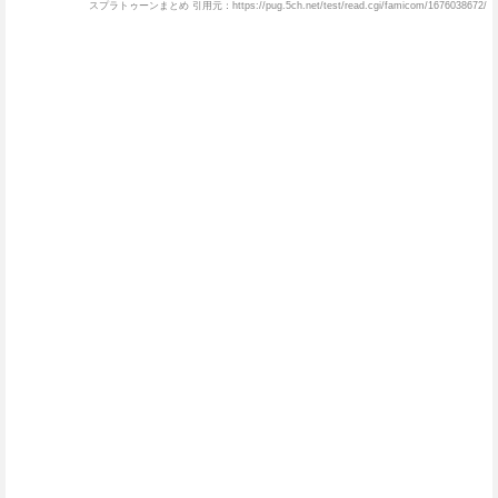
スプラトゥーンまとめ 引用元：https://pug.5ch.net/test/read.cgi/famicom/1676038672/