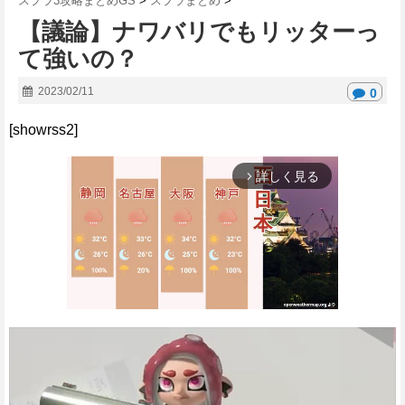
スプラ3攻略まとめGS
>
スプラまとめ
>
【議論】ナワバリでもリッターっ
て強いの？
2023/02/11
0
[showrss2]
詳しく見る
arrow_forward_ios
M
u
t