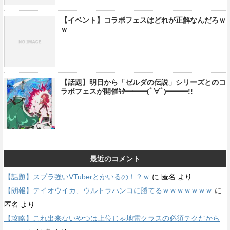
【イベント】コラボフェスはどれが正解なんだろｗ
ｗ
【話題】明日から「ゼルダの伝説」シリーズとのコ
ラボフェスが開催ｷﾀ━━━(ﾟ∀ﾟ)━━━!!
最近のコメント
【話題】スプラ強いVTuberとかいるの！？ｗ
に
匿名
より
【朗報】テイオウイカ、ウルトラハンコに勝てるｗｗｗｗｗｗｗ
に
匿名
より
【攻略】これ出来ないやつは上位じゃ地雷クラスの必須テクだから