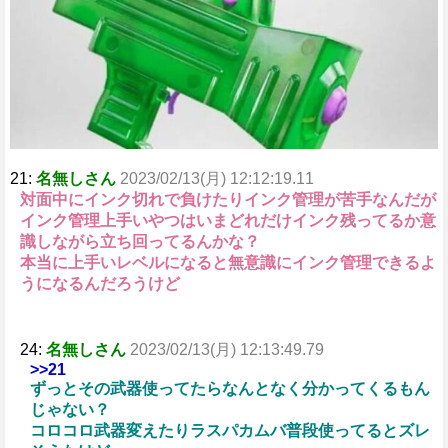
t
e
21:
名無しさん
2023/02/13(月) 12:12:19.11
対面中にインク切れで負けたりインク管理が苦手なんだが
インク管理上手いやつはいまどれだけインク残ってるか意
識しながら立ち回ってるんかな？
本当に上手いレベルになると無意識にインク管理できるよ
うになるんだろうけど
24:
名無しさん
2023/02/13(月) 12:13:49.79
>>21
ずっとその武器使ってたらなんとなく分かってくるもん
じゃない？
コロコロ武器変えたりラスパカムバ普段使ってるとズレ