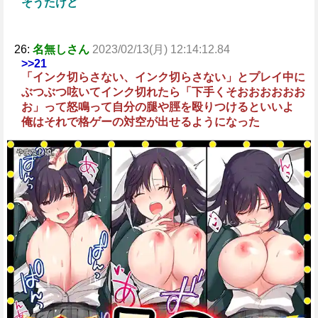
そうたけど
26:
名無しさん
2023/02/13(月) 12:14:12.84
>>21
「インク切らさない、インク切らさない」とプレイ中に
ぶつぶつ呟いてインク切れたら「下手くそおおおおおお
お」って怒鳴って自分の腿や脛を殴りつけるといいよ
俺はそれで格ゲーの対空が出せるようになった