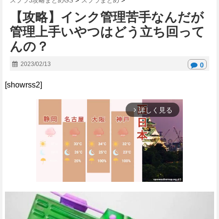
スプラ3攻略まとめGS
>
スプラまとめ
>
【攻略】インク管理苦手なんだが
管理上手いやつはどう立ち回って
んの？
2023/02/13
0
[showrss2]
詳しく見る
arrow_forward_ios
M
u