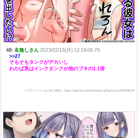
48:
名無しさん
2023/02/13(月) 12:19:06.70
>>27
そもそもタンクがデカいし
わかば系はインクタンクが他のブキの1.1倍
スプラトゥーンまとめ 引用元：https://pug.5ch.net/test/read.cgi/famicom/1676256014/