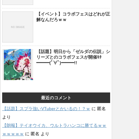
【イベント】コラボフェスはどれが正
解なんだろｗｗ
【話題】明日から「ゼルダの伝説」シ
リーズとのコラボフェスが開催ｷﾀ
━━━(ﾟ∀ﾟ)━━━!!
最近のコメント
【話題】スプラ強いVTuberとかいるの！？ｗ
に
匿名
より
【朗報】テイオウイカ、ウルトラハンコに勝てるｗｗ
ｗｗｗｗｗ
に
匿名
より