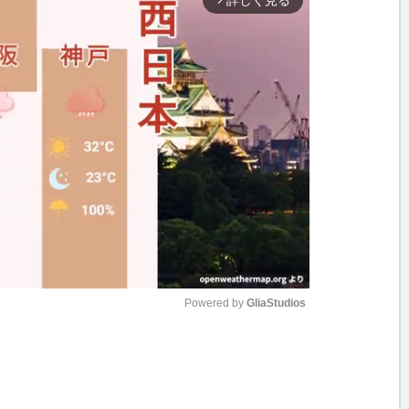
詳しく見る
arrow_forward_ios
Powered by 
GliaStudios
M
u
t