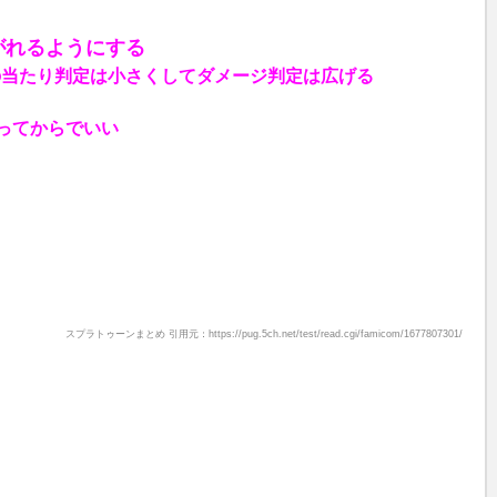
がれるようにする
の当たり判定は小さくしてダメージ判定は広げる
なってからでいい
スプラトゥーンまとめ 引用元：https://pug.5ch.net/test/read.cgi/famicom/1677807301/