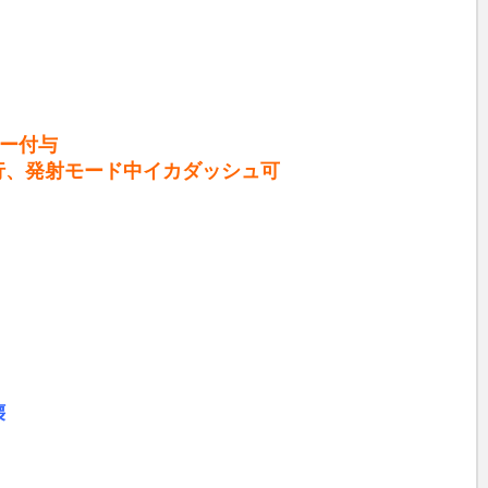
e
マー付与
行、発射モード中イカダッシュ可
壊