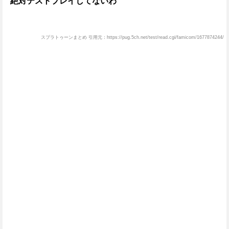
絶対テストプレイしてないわ
スプラトゥーンまとめ 引用元：https://pug.5ch.net/test/read.cgi/famicom/1677874244/