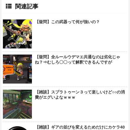
関連記事
【疑問】この武器って何が強いの？
【疑問】全ルールウデマエ共通なのは劣化じゃ
ね？⇒むしろ〇〇って解釈できるんですが
【雑談】スプラトゥーン３って楽しいけど○○の消
費がエグいよなｗｗｗ
【雑談】ギアの並びを変えるためだけにカケラ40