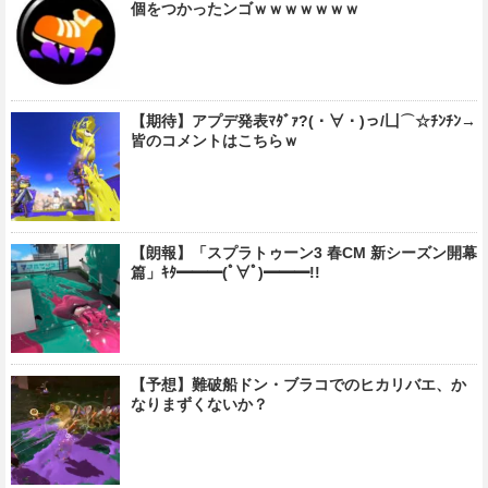
個をつかったンゴｗｗｗｗｗｗｗ
【期待】アプデ発表ﾏﾀﾞｧ?(・∀・)っ/凵⌒☆ﾁﾝﾁﾝ→
皆のコメントはこちらｗ
【朗報】「スプラトゥーン3 春CM 新シーズン開幕
篇」ｷﾀ━━━(ﾟ∀ﾟ)━━━!!
【予想】難破船ドン・ブラコでのヒカリバエ、か
なりまずくないか？