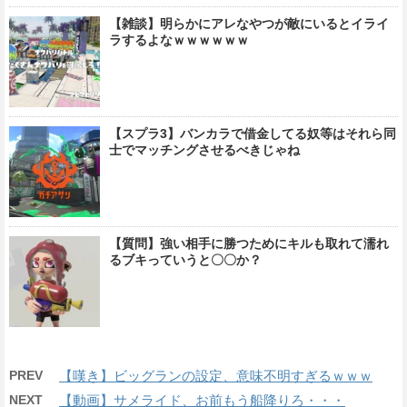
【雑談】明らかにアレなやつが敵にいるとイライ
ラするよなｗｗｗｗｗｗ
【スプラ3】バンカラで借金してる奴等はそれら同
士でマッチングさせるべきじゃね
【質問】強い相手に勝つためにキルも取れて濡れ
るブキっていうと〇〇か？
PREV
【嘆き】ビッグランの設定、意味不明すぎるｗｗｗ
NEXT
【動画】サメライド、お前もう船降りろ・・・