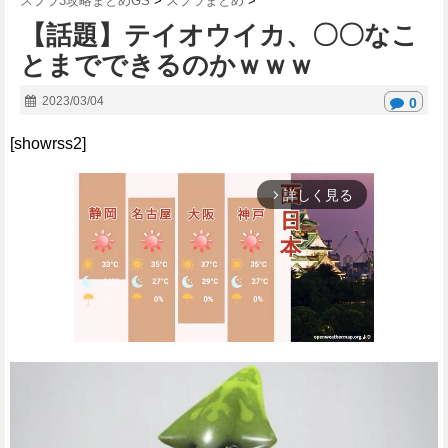
スプラ3攻略まとめGS
>
スプラまとめ
>
【話題】テイオウイカ、〇〇なこ
とまでできるのかｗｗｗ
2023/03/04
0
[showrss2]
詳しく見る
arrow_forward_ios
M
u
t