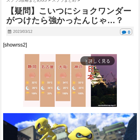
スプラ3攻略まとめGS
>
スプラまとめ
>
【疑問】こいつにショクワンダー
がつけたら強かったんじゃ…？
2023/03/12
0
[showrss2]
詳しく見る
arrow_forward_ios
M
u
t