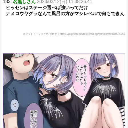
133:
名無しさん
2023/03/12(日) 11:38:26.41
ヒッセンはステージ選べば強いってだけ
ナメロウヤグラなんて風呂の方がマシレベルで何もできん
スプラトゥーンまとめ 引用元：https://pug.5ch.net/test/read.cgi/famicom/1678578323/