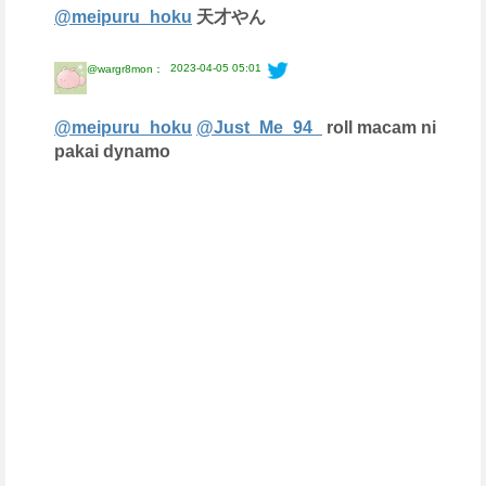
@meipuru_hoku
天才やん
2023-04-05 05:01
@wargr8mon：
@meipuru_hoku
@Just_Me_94_
roll macam ni
pakai dynamo