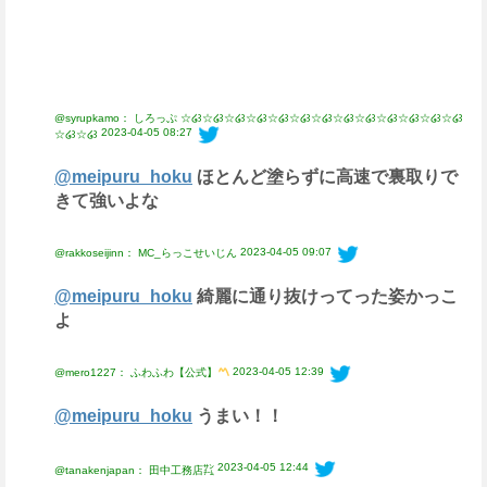
@syrupkamo： しろっぷ ☆໒꒱☆໒꒱☆໒꒱☆໒꒱☆໒꒱☆໒꒱☆໒꒱☆໒꒱☆໒꒱☆໒꒱☆໒꒱☆໒꒱☆໒꒱
2023-04-05 08:27
☆໒꒱☆໒꒱
@meipuru_hoku
ほとんど塗らずに高速で裏取りで
きて強いよな
2023-04-05 09:07
@rakkoseijinn： MC_らっこせいじん
@meipuru_hoku
綺麗に通り抜けってった姿かっこ
よ
2023-04-05 12:39
@mero1227： ふわふわ【公式】
@meipuru_hoku
うまい！！
2023-04-05 12:44
@tanakenjapan： 田中工務店㌠