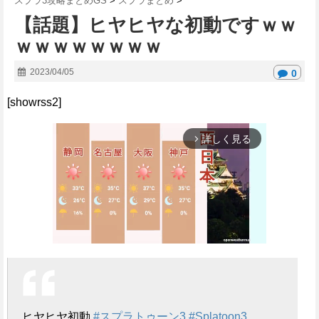
スプラ3攻略まとめGS
>
スプラまとめ
>
【話題】ヒヤヒヤな初動ですｗｗ
ｗｗｗｗｗｗｗｗ
2023/04/05
0
[showrss2]
詳しく見る
arrow_forward_ios
M
u
t
ヒヤヒヤ初動
#スプラトゥーン3
#Splatoon3