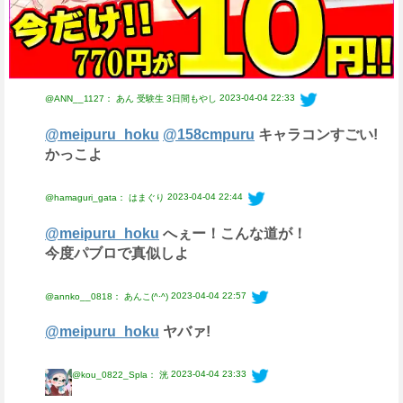
2023-04-04 22:33
@ANN__1127： あん 受験生 3日間もやし
@meipuru_hoku
@158cmpuru
キャラコンすごい!
かっこよ
2023-04-04 22:44
@hamaguri_gata： はまぐり
@meipuru_hoku
へぇー！こんな道が！
今度パブロで真似しよ
2023-04-04 22:57
@annko__0818： あんこ(^·^)
@meipuru_hoku
ヤバァ!
2023-04-04 23:33
@kou_0822_Spla： 洸