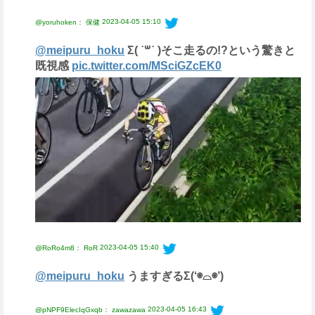
2023-04-05 15:10
@yoruhoken： 保健
@meipuru_hoku
Σ( ˙꒳​˙ )そこ走るの!?という驚きと
既視感
pic.twitter.com/MSciGZcEK0
2023-04-05 15:40
@RoRo4m8： RoR
@meipuru_hoku
うますぎるΣ(‘◉⌓◉’)
2023-04-05 16:43
@pNPF9ElecIqGxqb： zawazawa