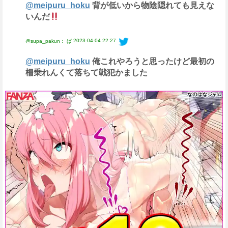
@meipuru_hoku
背が低いから物陰隠れても見えな
いんだ
2023-04-04 22:27
@supa_pakun： ぱ
@meipuru_hoku
俺これやろうと思ったけど最初の
柵乗れんくて落ちて戦犯かました