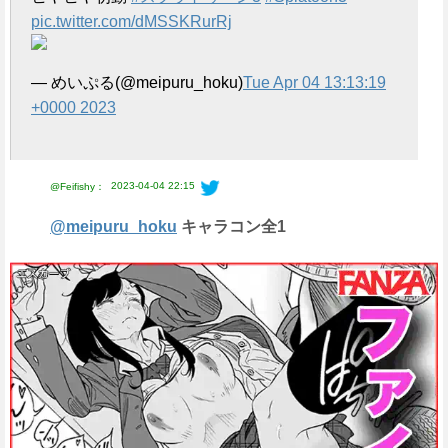
e
pic.twitter.com/dMSSKRurRj
— めいぷる(@meipuru_hoku)
Tue Apr 04 13:13:19
+0000 2023
2023-04-04 22:15
@Feifishy：
@meipuru_hoku
キャラコン全1