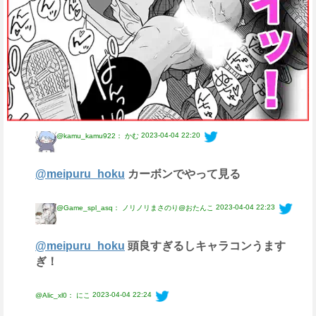
2023-04-04 22:20
@kamu_kamu922： かむ
@meipuru_hoku
カーボンでやって見る
2023-04-04 22:23
@Game_spl_asq： ノリノリまさのり@おたんこ
@meipuru_hoku
頭良すぎるしキャラコンうます
ぎ！
2023-04-04 22:24
@Alic_xl0： にこ