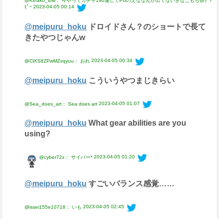
@Kinako_low： 今やってガチャ190連してPUのえななんが出てないきなこもち@ｸﾞｯ
ﾋﾟｰ
2023-04-05 00:14
@meipuru_hoku
ドロイドさん？のショートで長て
きたやつじゃんw
2023-04-05 00:34
@ClXS8ZPwMZvqyuu： おれ
@meipuru_hoku
こういうやつまじきらい
2023-04-05 01:07
@Sea_does_art： Sea does art
@meipuru_hoku
What gear abilities are you
using?
2023-04-05 01:20
@cyber72x： サイバー*
@meipuru_hoku
すごいバランス感覚……
2023-04-05 02:45
@issei155e10718： いも