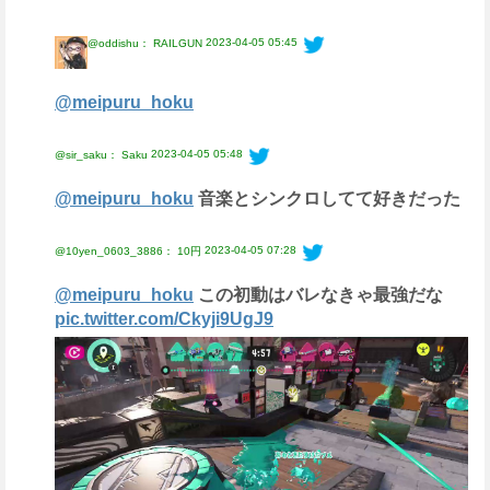
2023-04-05 05:45
@oddishu： RAILGUN
@meipuru_hoku
2023-04-05 05:48
@sir_saku： Saku
@meipuru_hoku
音楽とシンクロしてて好きだった
2023-04-05 07:28
@10yen_0603_3886： 10円
@meipuru_hoku
この初動はバレなきゃ最強だな
pic.twitter.com/Ckyji9UgJ9