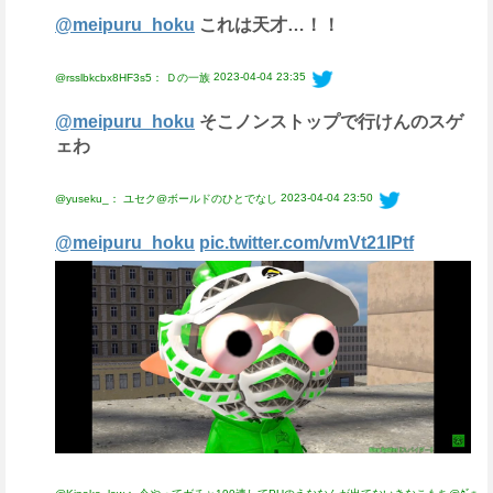
@meipuru_hoku
これは天才…！！
2023-04-04 23:35
@rsslbkcbx8HF3s5： Ｄの一族
@meipuru_hoku
そこノンストップで行けんのスゲ
ェわ
2023-04-04 23:50
@yuseku_： ユセク@ボールドのひとでなし
@meipuru_hoku
pic.twitter.com/vmVt21IPtf