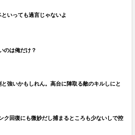
u
t
ペといっても過言じゃないよ
e
いのは俺だけ？
割と強いかもしれん。高台に陣取る敵のキルしにと
ンク回復にも微妙だし捕まるところも少ないしで控