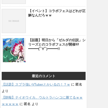
【イベント】コラボフェスはどれが正
解なんだろｗｗ
【話題】明日から「ゼルダの伝説」シ
リーズとのコラボフェスが開催ｷﾀ
━━━(ﾟ∀ﾟ)━━━!!
最近のコメント
【話題】スプラ強いVTuberとかいるの！？ｗ
に
匿名
より
【朗報】テイオウイカ、ウルトラハンコに勝てるｗｗ
ｗｗｗｗｗ
に
匿名
より