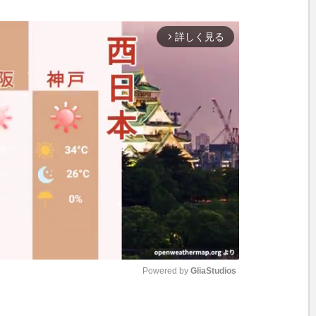
詳しく見る
arrow_forward_ios
Powered by 
GliaStudios
M