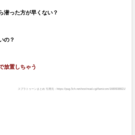
ら潜った方が早くない？
いの？
で放置しちゃう
スプラトゥーンまとめ 引用元：https://pug.5ch.net/test/read.cgi/famicom/1680938821/