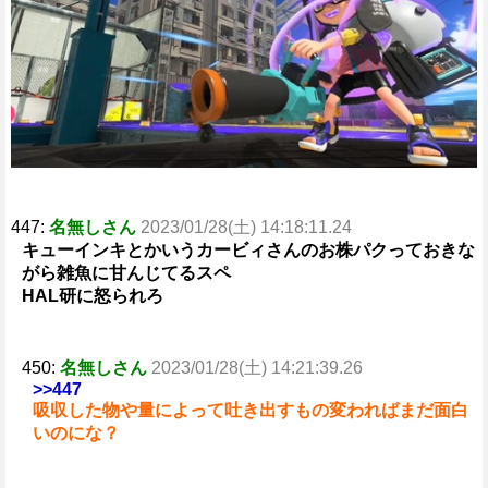
e
447:
名無しさん
2023/01/28(土) 14:18:11.24
キューインキとかいうカービィさんのお株パクっておきな
がら雑魚に甘んじてるスペ
HAL研に怒られろ
450:
名無しさん
2023/01/28(土) 14:21:39.26
>>447
吸収した物や量によって吐き出すもの変わればまだ面白
いのにな？