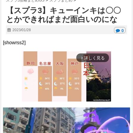
スプラ3攻略まとめGS
>
スプラまとめ
>
【スプラ3】キューインキは〇〇
とかできればまだ面白いのにな
2023/01/28
0
[showrss2]
詳しく見る
arrow_forward_ios
M
u
t