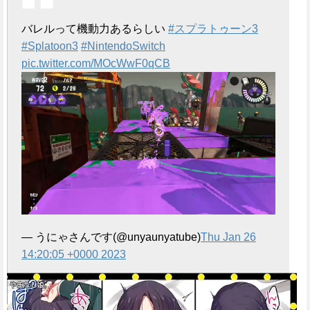
e
バレルって機動力あるらしい
#スプラトゥーン3
#Splatoon3
#NintendoSwitch
pic.twitter.com/MOcWwF0qCB
— うにゃさんです(@unyaunyatube)
Thu Jan 26
14:20:05 +0000 2023