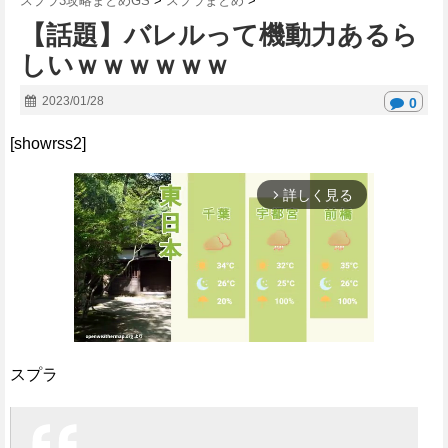
スプラ3攻略まとめGS
>
スプラまとめ
>
【話題】バレルって機動力あるら
しいｗｗｗｗｗｗ
2023/01/28
0
[showrss2]
詳しく見る
arrow_forward_ios
スプラ
M
u
t