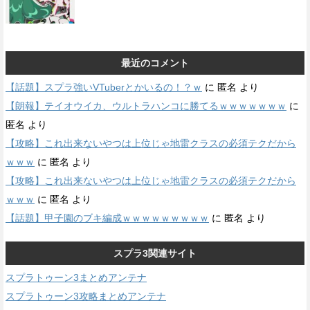
最近のコメント
【話題】スプラ強いVTuberとかいるの！？ｗ
に
匿名
より
【朗報】テイオウイカ、ウルトラハンコに勝てるｗｗｗｗｗｗｗ
に
匿名
より
【攻略】これ出来ないやつは上位じゃ地雷クラスの必須テクだから
ｗｗｗ
に
匿名
より
【攻略】これ出来ないやつは上位じゃ地雷クラスの必須テクだから
ｗｗｗ
に
匿名
より
【話題】甲子園のブキ編成ｗｗｗｗｗｗｗｗｗ
に
匿名
より
スプラ3関連サイト
スプラトゥーン3まとめアンテナ
スプラトゥーン3攻略まとめアンテナ