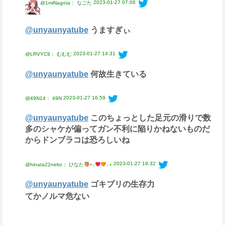
2023-01-27 07:06
@1miNagota： なごた
@unyaunyatube
うますぎぃ
2023-01-27 14:31
@LRVYC9： むむむ
@unyaunyatube
何故生きている
2023-01-27 16:59
@49N14： 49N
@unyaunyatube
このちょっとした足元の滑りで数
多のシャケが偏ってガン不利に陥りかねないものだ
からドンブラコは恐ろしいね
2023-01-27 19:32
@hinata22neko： ひなた
⋆⸜
⸝‍⋆
@unyaunyatube
ゴキブリの生存力
てかノルマ危ない