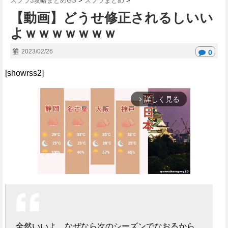
スプラ3攻略まとめGS
>
スプラまとめ
>
【動画】どうせ修正されるしいい
よｗｗｗｗｗｗｗ
2023/02/26
0
[showrss2]
詳しく見る
arrow_forward_ios
M
u
t
全然いいよ、なぜなら次のシーズンでなおるから