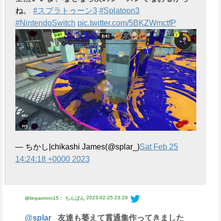
e
ね。
#スプラトゥーン3
#Splatoon3
#NintendoSwitch
pic.twitter.com/5BKZWmctfP
— ちかし|chikashi James(@splar_)
Sat Feb 25
14:24:18 +0000 2023
2023-02-25 23:29
@tinpannnn15： ちんぱん
@splar_
友達も萎えて貫通集作ってきました