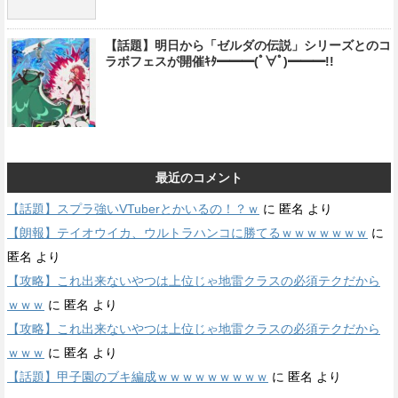
【話題】明日から「ゼルダの伝説」シリーズとのコ
ラボフェスが開催ｷﾀ━━━(ﾟ∀ﾟ)━━━!!
最近のコメント
【話題】スプラ強いVTuberとかいるの！？ｗ
に
匿名
より
【朗報】テイオウイカ、ウルトラハンコに勝てるｗｗｗｗｗｗｗ
に
匿名
より
【攻略】これ出来ないやつは上位じゃ地雷クラスの必須テクだから
ｗｗｗ
に
匿名
より
【攻略】これ出来ないやつは上位じゃ地雷クラスの必須テクだから
ｗｗｗ
に
匿名
より
【話題】甲子園のブキ編成ｗｗｗｗｗｗｗｗｗ
に
匿名
より