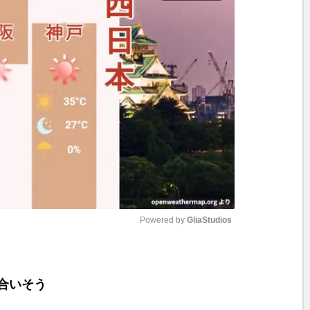
Powered by 
GliaStudios
M
u
合いそう
t