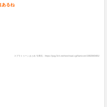
はあるね
スプラトゥーンまとめ 引用元：https://pug.5ch.net/test/read.cgi/famicom/1682840481/