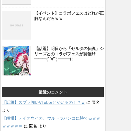
【イベント】コラボフェスはどれが正
解なんだろｗｗ
【話題】明日から「ゼルダの伝説」シ
リーズとのコラボフェスが開催ｷﾀ
━━━(ﾟ∀ﾟ)━━━!!
最近のコメント
【話題】スプラ強いVTuberとかいるの！？ｗ
に
匿名
より
【朗報】テイオウイカ、ウルトラハンコに勝てるｗｗ
ｗｗｗｗｗ
に
匿名
より